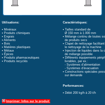
Utilisations:
Caractéristiques:
• Minéraux
• Tailles standard de
• Produits chimiques
Ø 150 mm à 1.000 mm
• Engrais
• Mélange continu de toutes so
• Aliments
de produits secs
• Bois
• Clapet de nettoyage facilitant
• Matières plastiques
le nettoyage de la machine
• Métaux
• Injection de liquides dans la
• Épices
de mélange possible
• Produits pharmaceutiques
• Différents équipements périp
• Produits recyclés
livrables, par ex.:
- Systèmes d’alimentation
- Systèmes d’évacuation
• Constructions spéciales poss
sur demande
Performances:
• Débit 200 kg/h à 20 t/h
Imprimer: Infos sur le produit